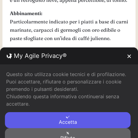
e un retrogusto lieve, appena percettibile, di tonno.
Abbinamenti:
Particolarmente indicato per i piatti a base di carni
marinate, carpacci di germogli con oro edibile o
paste sfogliate con un’idea di caffé julienne.
Bonus:
My Agile Privacy®
✕
La ricetta
perfetta per questo vino
Il sonetto
per accompagnare la degustazione
Questo sito utilizza cookie tecnici e di profilazione.
La recensione già pronta
del ristorante in cui lo
Puoi accettare, rifiutare o personalizzare i cookie
berrai
premendo i pulsanti desiderati.
Chiudendo questa informativa continuerai senza
Ne bevo, un altro, grazie!
accettare.
Accetta