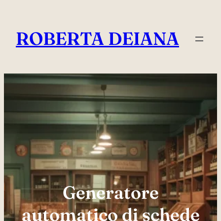
Vai
al
ROBERTA DEIANA
contenuto
Generatore
automatico di schede