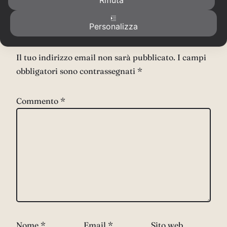
Rifiuta
Personalizza
Lascia un commento
Il tuo indirizzo email non sarà pubblicato.
I campi
obbligatori sono contrassegnati
*
Commento
*
Nome
*
Email
*
Sito web