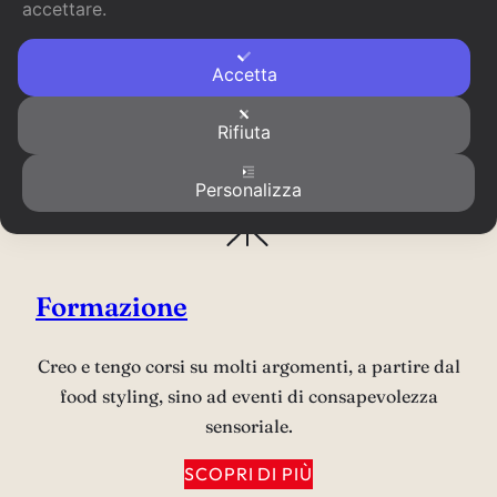
accettare.
Ho scritto, letto e prodotto
Il Profumo del Destino
:
un podcast che racconta storie di persone a cui un
profumo ha cambiato la vita.
Accetta
ASCOLTA
Rifiuta
Personalizza
Formazione
Creo e tengo corsi su molti argomenti, a partire dal
food styling, sino ad eventi di consapevolezza
sensoriale.
SCOPRI DI PIÙ