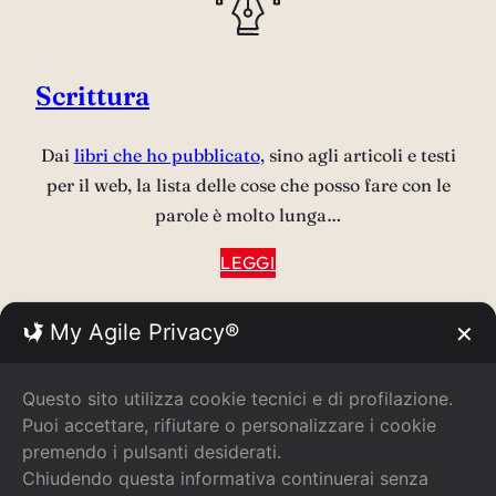
Scrittura
Dai
libri che ho pubblicato
, sino agli articoli e testi
per il web, la lista delle cose che posso fare con le
parole è molto lunga…
LEGGI
My Agile Privacy®
✕
Questo sito utilizza cookie tecnici e di profilazione.
Puoi accettare, rifiutare o personalizzare i cookie
Podcast
premendo i pulsanti desiderati.
Chiudendo questa informativa continuerai senza