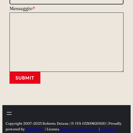
Messaggio
*
SUBMIT
Copyright 2007-2023 Roberta Deiana | P. IVA 03309820920 | Proudly
powered by
WordPress
| Licenza
Creative Commons 3.0
|
Cookie &