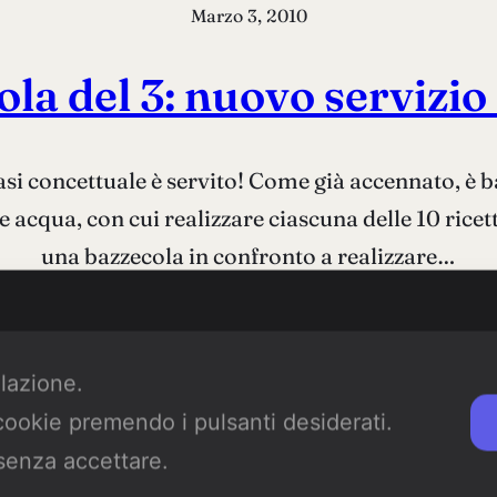
Marzo 3, 2010
ola del 3: nuovo servizio 
asi concettuale è servito! Come già accennato, è bas
 e acqua, con cui realizzare ciascuna delle 10 ricet
una bazzecola in confronto a realizzare…
Read more
ilazione.
 cookie premendo i pulsanti desiderati.
Gennaio 24, 2010
senza accettare.