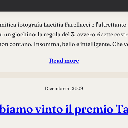
 di food su Elle di febb
itica fotografa Laetitia Farellacci e l’altrettanto
un giochino: la regola del 3, ovvero ricette costru
non contano. Insomma, bello e intelligente. Che vo
Read more
Dicembre 4, 2009
bbiamo vinto il premio T