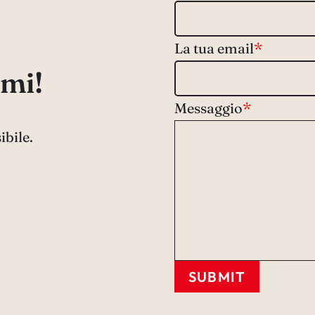
La tua email
*
mi!
Messaggio
*
ibile.
SUBMIT