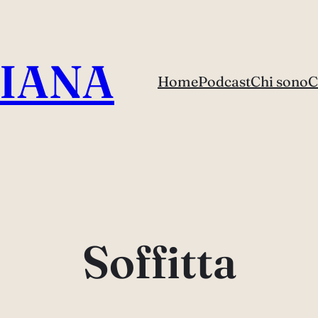
IANA
Home
Podcast
Chi sono
C
Soffitta