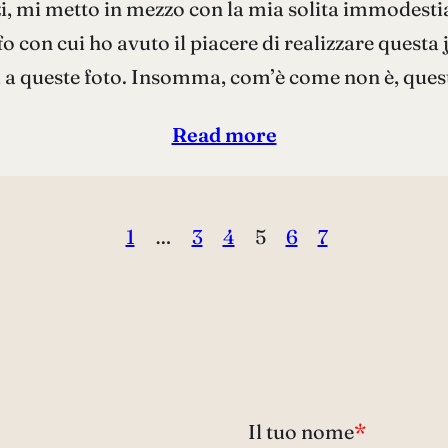
zi, mi metto in mezzo con la mia solita immodestia.
o con cui ho avuto il piacere di realizzare questa 
a a queste foto. Insomma, com’è come non è, que
Read more
1
…
3
4
5
6
7
Il tuo nome
*