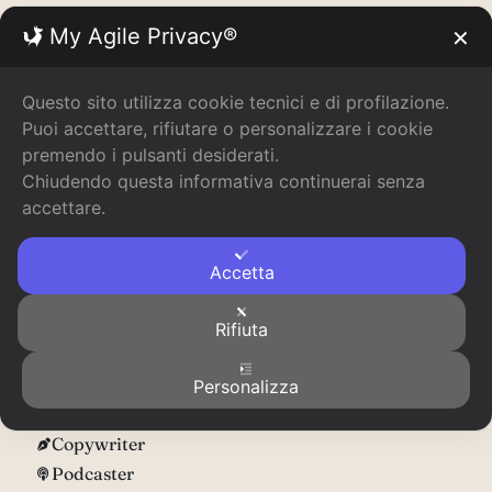
My Agile Privacy®
✕
Questo sito utilizza cookie tecnici e di profilazione.
Puoi accettare, rifiutare o personalizzare i cookie
premendo i pulsanti desiderati.
Chiudendo questa informativa continuerai senza
accettare.
Accetta
Domande? Scrivimi!
Rifiuta
Scrivimi e ti risponderò prima possibile.
Personalizza
Scrittrice
Copywriter
Podcaster