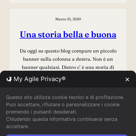
Marzo 15, 2010
Una storia bella e buona
Da oggi su questo blog compare un piccolo
banner sulla colonna a destra. Non è un
banner qualsiasi. Dietro c’ è una storia di
speranza, di democrazia e di libertà.
My Agile Privacy®
✕
Lasciate che ve la racconti. Sorelle Nurzia è
una storica azienda abruzzese che produce
Questo sito utilizza cookie tecnici e di profilazione.
dolci e torroni di qualità, messa in ginocchio
Puoi accettare, rifiutare o personalizzare i cookie
dal terremoto del…
premendo i pulsanti desiderati.
Chiudendo questa informativa continuerai senza
Read more
accettare.