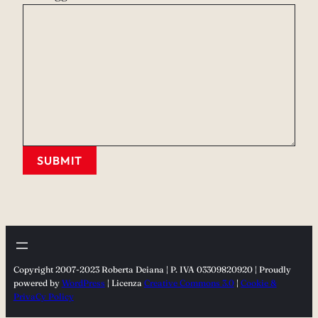
SUBMIT
Copyright 2007-2023 Roberta Deiana | P. IVA 03309820920 | Proudly
powered by
WordPress
| Licenza
Creative Commons 3.0
|
Cookie &
PrivaCy Policy