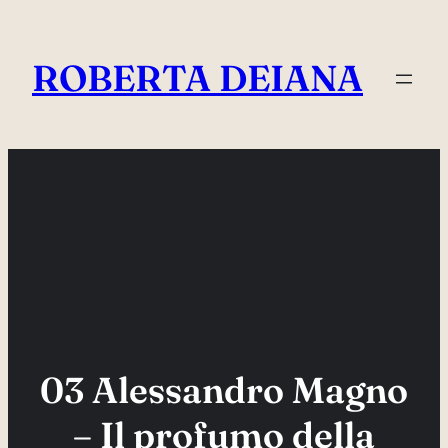
Vai
al
ROBERTA DEIANA
contenuto
03 Alessandro Magno
– Il profumo della