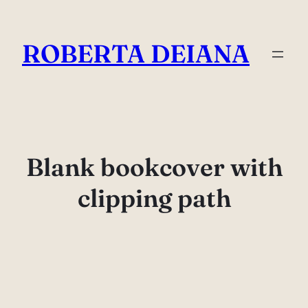
Vai
al
ROBERTA DEIANA
contenuto
Blank bookcover with
clipping path