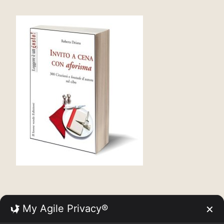
My Agile Privacy®
✕