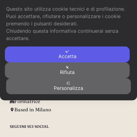
Questo sito utilizza cookie tecnici e di profilazione.
Puoi accettare, rifiutare o personalizzare i cookie
premendo i pulsanti desiderati.
Chiudendo questa informativa continuerai senza
accettare.
Domande? Scrivimi!
Accetta
Scrivimi e ti risponderò prima possibile.
Rifiuta
Scrittrice
Copywriter
Personalizza
Podcaster
Formatrice
Based in Milano
SEGUIMI SUI SOCIAL