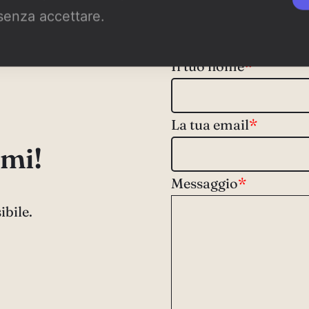
senza accettare.
Il tuo nome
*
La tua email
*
mi!
Messaggio
*
ibile.