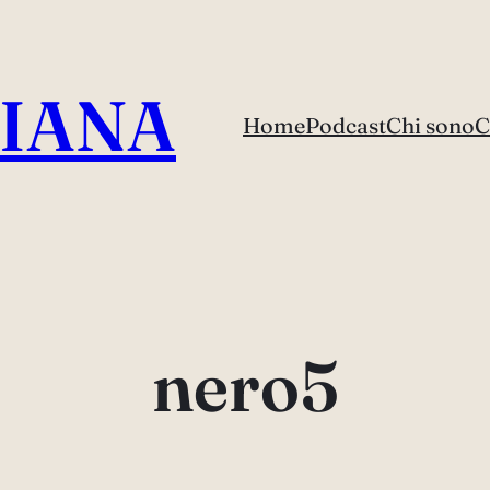
IANA
Home
Podcast
Chi sono
C
nero5