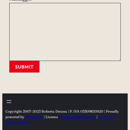
SUBMIT
Copyright 2007-2023 Roberta Deiana | P. IVA 03309820920 | Proudly
powered by
WordPress
| Licenza
Creative Commons 3.0
|
Cookie &
PrivaCy Policy