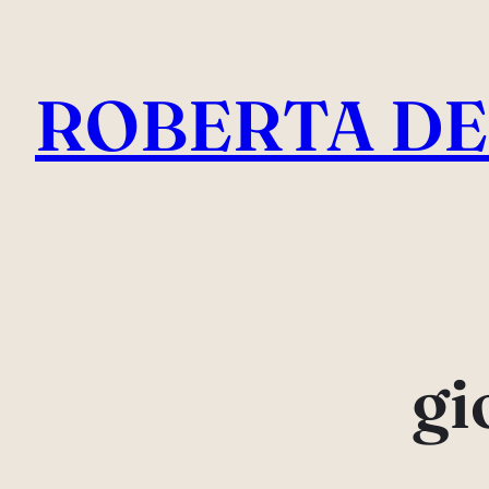
Vai
al
ROBERTA DE
contenuto
gi