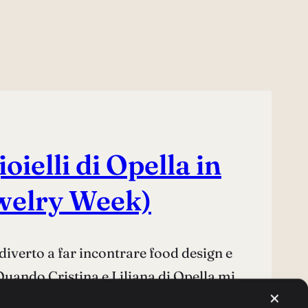
oielli di Opella in
ewelry Week)
diverto a far incontrare food design e
 Quando Cristina e Liliana di Opella mi
✕
on me lo sono fatta…