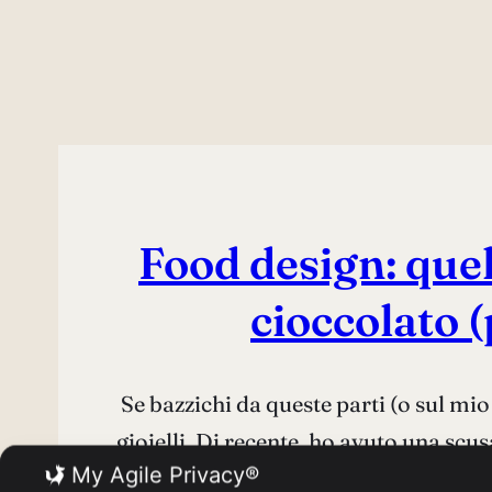
Food design: quel 
cioccolato 
Se bazzichi da queste parti (o sul mi
gioielli. Di recente, ho avuto una scu
My Agile Privacy®
hanno invitato a in