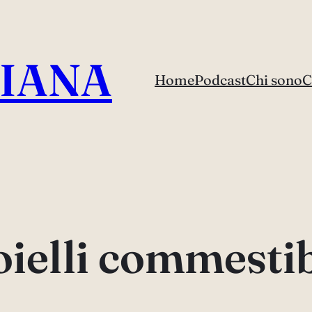
IANA
Home
Podcast
Chi sono
C
oielli commestib