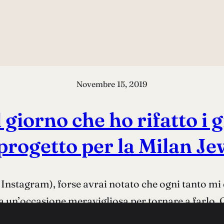
Novembre 15, 2019
giorno che ho rifatto i gi
(progetto per la Milan J
o Instagram), forse avrai notato che ogni tanto mi 
sa un’occasione meravigliosa per tornare a farlo.
ventarmi qualcosa per la Milano Jewelry Week, n