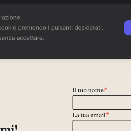
Read more
ilazione.
 cookie premendo i pulsanti desiderati.
senza accettare.
Il tuo nome
*
La tua email
*
mi!