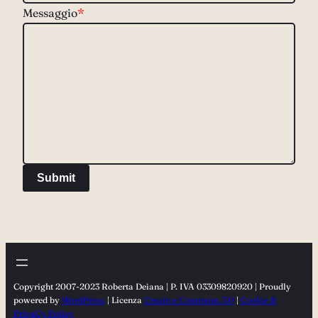
Messaggio
*
Submit
Copyright 2007-2023 Roberta Deiana | P. IVA 03309820920 | Proudly
powered by
WordPress
| Licenza
Creative Commons 3.0
|
Cookie &
PrivaCy Policy