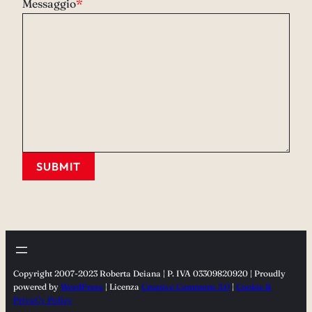
Messaggio
*
SUBMIT
Copyright 2007-2023 Roberta Deiana | P. IVA 03309820920 | Proudly
powered by
WordPress
| Licenza
Creative Commons 3.0
|
Cookie &
PrivaCy Policy