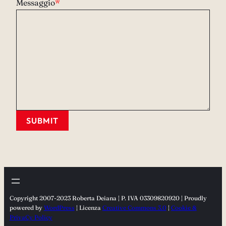
Messaggio
*
SUBMIT
Copyright 2007-2023 Roberta Deiana | P. IVA 03309820920 | Proudly
powered by
WordPress
| Licenza
Creative Commons 3.0
|
Cookie &
PrivaCy Policy