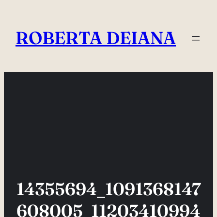
Vai
al
ROBERTA DEIANA
contenuto
14355694_1091368147
608005_11203410994