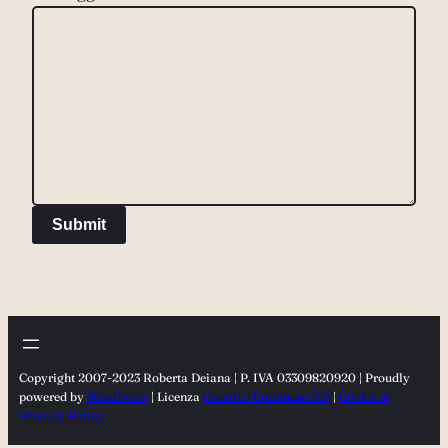
Submit
Copyright 2007-2023 Roberta Deiana | P. IVA 03309820920 | Proudly
powered by
WordPress
| Licenza
Creative Commons 3.0
|
Cookie &
PrivaCy Policy