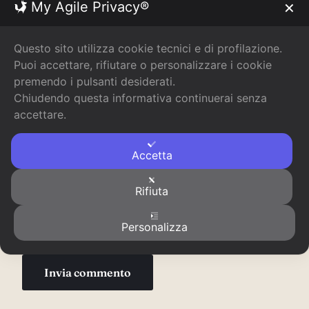
My Agile Privacy®
✕
Commento
*
Questo sito utilizza cookie tecnici e di profilazione.
Puoi accettare, rifiutare o personalizzare i cookie
premendo i pulsanti desiderati.
Chiudendo questa informativa continuerai senza
accettare.
Accetta
Nome
*
Email
*
Sito web
Rifiuta
Personalizza