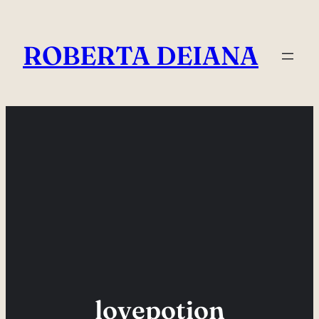
Vai
al
ROBERTA DEIANA
contenuto
lovepotion