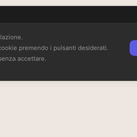
ilazione.
I campi obbligatori sono contrassegnati
*
 cookie premendo i pulsanti desiderati.
senza accettare.