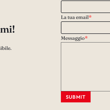
La tua email
*
mi!
Messaggio
*
ibile.
SUBMIT