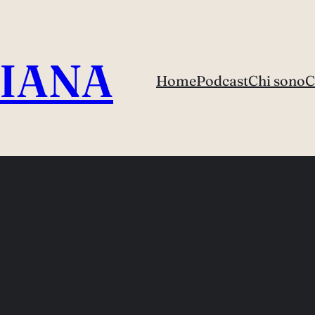
IANA
Home
Podcast
Chi sono
C