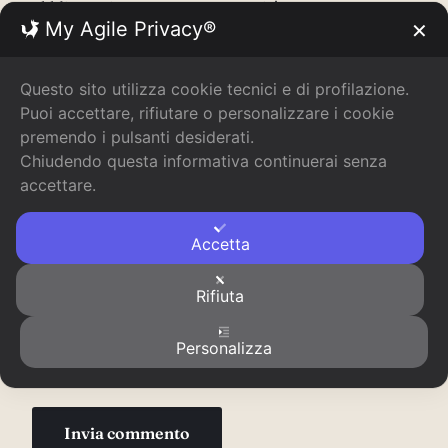
obbligatori sono contrassegnati
*
My Agile Privacy®
✕
Commento
*
Questo sito utilizza cookie tecnici e di profilazione.
Puoi accettare, rifiutare o personalizzare i cookie
premendo i pulsanti desiderati.
Chiudendo questa informativa continuerai senza
accettare.
Accetta
Rifiuta
Nome
*
Email
*
Sito web
Personalizza