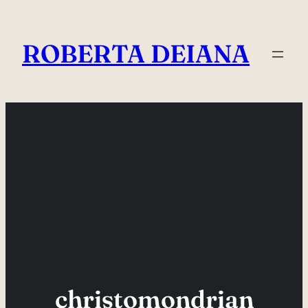
Vai
al
ROBERTA DEIANA
contenuto
christomondrian